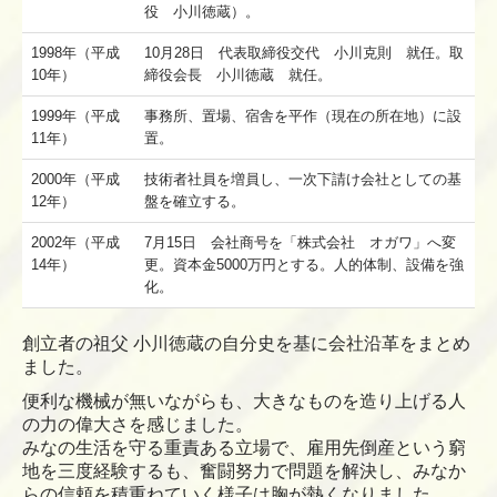
役 小川徳蔵）。
1998年（平成
10月28日 代表取締役交代 小川克則 就任。取
10年）
締役会長 小川徳蔵 就任。
1999年（平成
事務所、置場、宿舎を平作（現在の所在地）に設
11年）
置。
2000年（平成
技術者社員を増員し、一次下請け会社としての基
12年）
盤を確立する。
2002年（平成
7月15日 会社商号を「株式会社 オガワ」へ変
14年）
更。資本金5000万円とする。人的体制、設備を強
化。
創立者の祖父 小川徳蔵の自分史を基に会社沿革をまとめ
ました。
便利な機械が無いながらも、大きなものを造り上げる人
の力の偉大さを感じました。
みなの生活を守る重責ある立場で、雇用先倒産という窮
地を三度経験するも、奮闘努力で問題を解決し、みなか
らの信頼を積重ねていく様子は胸が熱くなりました。