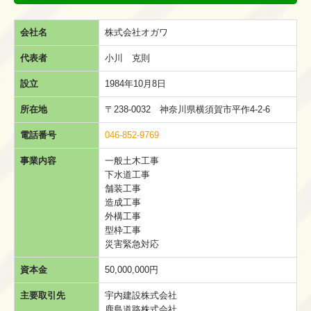
会社名
株式会社オガワ
代表者
小川 克則
設立
1984年10月8日
所在地
〒238-0032 神奈川県横須賀市平作4-2-6
電話番号
046-852-9769
事業内容
一般土木工事
下水道工事
舗装工事
造成工事
外構工事
型枠工事
災害緊急対応
資本金
50,000,000円
主要取引先
宇内建設株式会社
鹿島道路株式会社