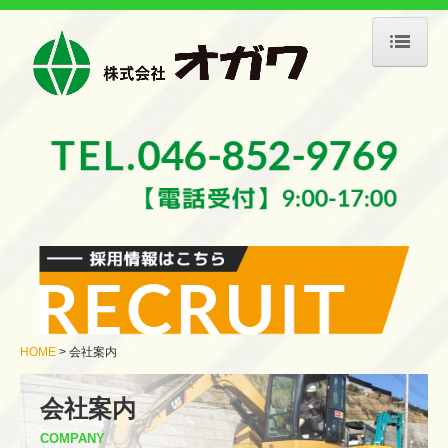
HOME
会社案内
業務案内
施工事例
採用情報
募集要項 土木職人
募集要項 現場監督
HOME
会社案内
お問合せ
会社案内
COMPANY