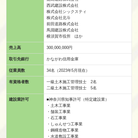
西武建設株式会社
株式会社シックスティ
株式会社北斗
前田道路株式会社
馬淵建設株式会社
横須賀市役所 ほか
売上高
300,000,000円
取引先銀行
かながわ信用金庫
従業員数
34名（2023年5月現在）
有資格者数
一級土木施工管理技士 2名
二級土木施工管理技士 5名
建設業許可
■神奈川県知事許可（特定建設業）
・土木工事業
・舗装工事業
・石工事業
・しゅんせつ工事業
・鋼構造物工事業
・水道敷設工事業